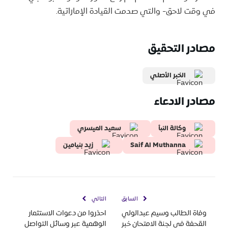
في وقت لاحق- والتي صدمت القيادة الإماراتية.
مصادر التحقيق
الخبر الأصلي
مصادر الادعاء
وكالة النبأ
سعيد الميسري
Saif Al Muthanna
زيد بنيامين
السابق
التالي
وفاة الطالب وسيم عبدالولي
احذروا من دعوات الاستثمار
القحفة في لجنة الامتحان خبر
الوهمية عبر وسائل التواصل