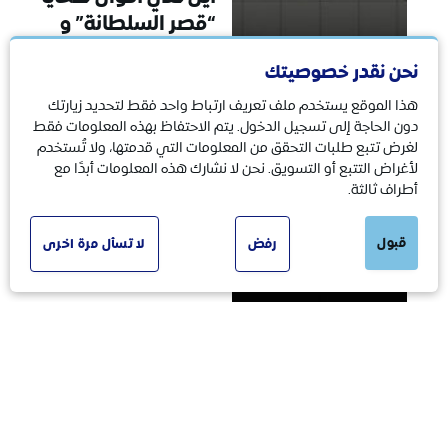
“قصر السلطانة” و
“تهامة فلافور”؟
نحن نقدر خصوصيتك
هذا الموقع يستخدم ملف تعريف ارتباط واحد فقط لتحديد زيارتك
دون الحاجة إلى تسجيل الدخول. يتم الاحتفاظ بهذه المعلومات فقط
لغرض تتبع طلبات التحقق من المعلومات التي قدمتها، ولا تُستخدم
لأغراض التتبع أو التسويق. نحن لا نشارك هذه المعلومات أبدًا مع
أطراف ثالثة.
قبول
رفض
لا تسأل مرة اخرى
مناخي بيئي
06/10/2024
لماذا زادت وتقلبت
الأمطار في اليمن؟