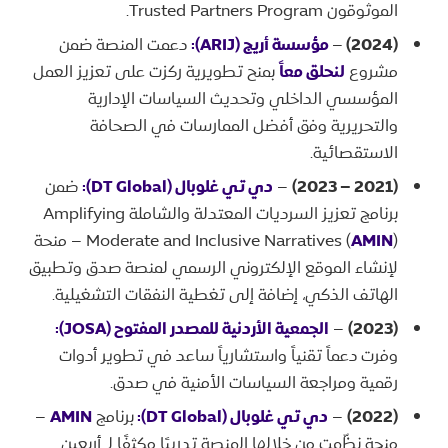
الموثوقون Trusted Partners Program.
(2024)
–
مؤسسة أريج (ARIJ):
دعمت المنصة ضمن
مشروع
لنحلق معاً
بمنح تطويرية ركزت على تعزيز العمل
المؤسسي الداخلي وتحديث السياسات الإدارية
والتحريرية وفق أفضل الممارسات في الصحافة
الاستقصائية.
(2021 – 2023)
–
دي تي غلوبال (DT Global):
ضمن
برنامج تعزيز السرديات المعتدلة والشاملة Amplifying
AMIN
Moderate and Inclusive Narratives (
) – منحة
لإنشاء الموقع الإلكتروني الرسمي لمنصة صدق وتطبيق
الهاتف الذكي، إضافة إلى تغطية النفقات التشغيلية.
(2023)
–
الجمعية الأردنية للمصدر المفتوح (JOSA):
وفرت دعماً تقنياً واستشارياً ساعد في تطوير أدوات
رقمية ومراجعة السياسات الأمنية في صدق.
(2022)
–
دي تي غلوبال (DT Global):
برنامج
AMIN
–
منحة نظّمت من خلالها المنصة تدريبًا مكثفًا لـ أربعين