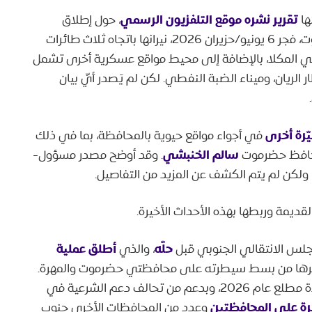
تقرير نشره موقع التلفزيون الرسمي
ها
، حول إطلاق
ت، فجر
6 يونيو/حزيران 2026، نيرانها باتجاه ثلاث طائرات
 المكلا، بالإضافة إلى محيط مواقع عسكرية أخرى تشمل
ر الريان، وميناء الضبة النفطي. لكن لم يَصدر أيّ بيان
ّرة أخرى
في أجواء مواقع حيوية بالمحافظة، بما في ذلك
سالم الخنبشي
محافظ حضرموت
. وقد أوضح مصدر مسؤول-
 ولكن لم يتم الكشف عن المزيد من التفاصيل.
ديمة وربطها بهذه الأحداث الأخيرة.
حلّه
أطلق عملية
لس الانتقالي الجنوبي قبل
، والذي
كانون الأول 2025 تمكّن عبرها من بسط سيطرته على محافظتي حضرموت والمهرة.
قبل أن تقوم الحكومة اليمنية بعملية عسكرية مضادة مطلع عام 2026، وبدعم من تحالف دعم الشرعية في
ة على المحافظتين
وعدد من المحافظات الأخرى جنوب