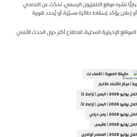
خباريًّا نشره موقع التلفزيون الرسمي، تحدّث عن التصدي
و إعلان يؤكد إسقاط طائرة مسيّرة، أو يُحدد هوية
لمواقع الإخبارية المحلية، للاطلاع أكثر حول الحدث الأمني
حقيقة الصورة | الأمناء نت
 | مركز الأتحاد للأخبار
من | (رابط 1)
من | (رابط 2)
 | يمن ديلي
202 | بلقيس
مصدر أونلاين