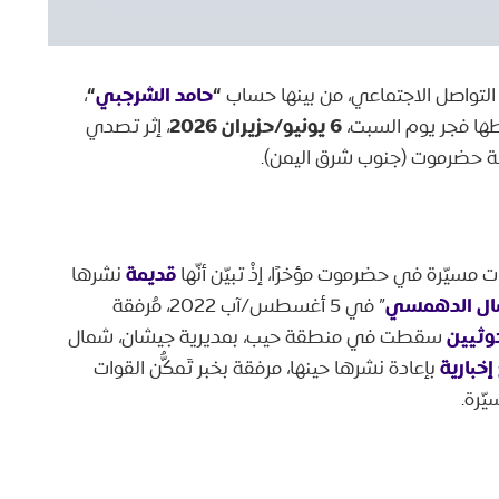
“
حامد الشرجبي
“
لتواصل الاجتماعي، من بينها حساب
،
6 يونيو/حزيران 2026
اطها فجر يوم السبت،
، إثر تصدي
ظة حضرموت (جنوب شرق اليمن).
قديمة
 مسيّرة في حضرموت مؤخرًا، إذْ تبيّن أنّها
نشرها
سال الدهمسي
” في 5 أغسطس/آب 2022، مُرفقة
وثيين
سقطت في منطقة حيب، بمديرية جيشان، شمال
إخبارية
بإعادة نشرها حينها، مرفقة بخبر تَمكُّن القوات
ّرة.