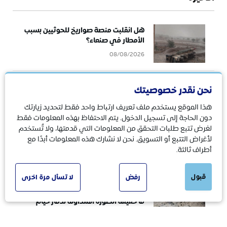
هل انقلبت منصة صواريخ للحوثيين بسبب
الأمطار في صنعاء؟
08/08/2026
حقيقة الفيديوهات المتداولة حول نهب
نحن نقدر خصوصيتك
معسكرات تابعة لقوات الطوارئ اليمنية
هذا الموقع يستخدم ملف تعريف ارتباط واحد فقط لتحديد زيارتك
07/08/2026
دون الحاجة إلى تسجيل الدخول. يتم الاحتفاظ بهذه المعلومات فقط
لغرض تتبع طلبات التحقق من المعلومات التي قدمتها، ولا تُستخدم
لأغراض التتبع أو التسويق. نحن لا نشارك هذه المعلومات أبدًا مع
لا صحة لمقاطع الفيديو المتداولة حول
استهداف الحوثيين السفينة السعودية
أطراف ثالثة.
“وفاء”
06/08/2026
قبول
رفض
لا تسأل مرة اخرى
ما حقيقة الصورة المتداولة لدمار خيام
بمعسكر لقوات الطوارئ في مأرب؟
06/08/2026