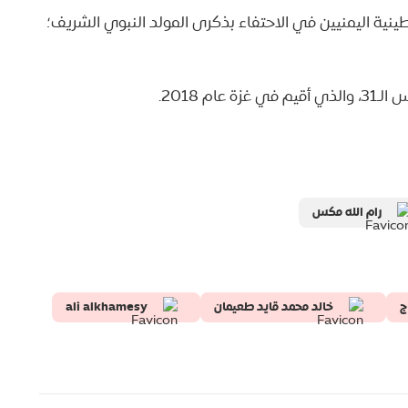
ية اليمنيين في الاحتفاء بذكرى المولد النبوي الشريف؛
م 2018.
رام الله مكس
ج
خالد محمد قايد طعيمان
ali alkhamesy