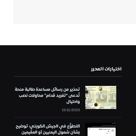
اختيارات المحرر
تحذير من رسائل مساعدة طالبة منحة
تُدعى “تغريد قدام” محاولات نصب
واحتيال
15/11/2025
التطوُّع في الجيش الكويتي: توضيح
بشأن شمول اليمنيين أو المقيمين