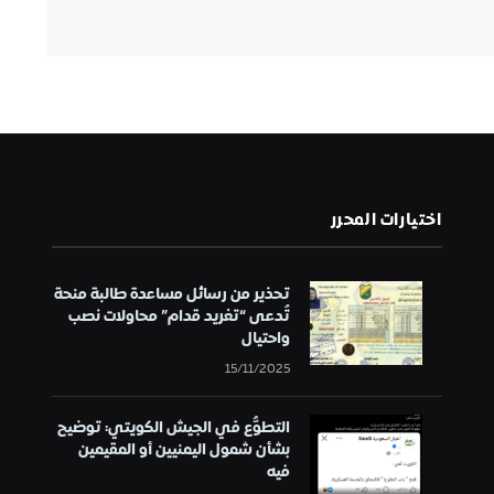
اختيارات المحرر
تحذير من رسائل مساعدة طالبة منحة
تُدعى “تغريد قدام” محاولات نصب
واحتيال
15/11/2025
التطوُّع في الجيش الكويتي: توضيح
بشأن شمول اليمنيين أو المقيمين
فيه