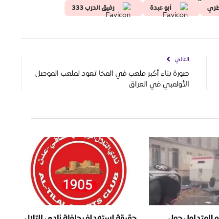
طري
أبو عبدة
رفيق الدرب 333
التالي
صورة بناء أكبر ملعب في المخا تعود لملعب الموصل
الأولمبي في العراق
و المتداول حول
حقيقة استهداف حافلة نادي التلال