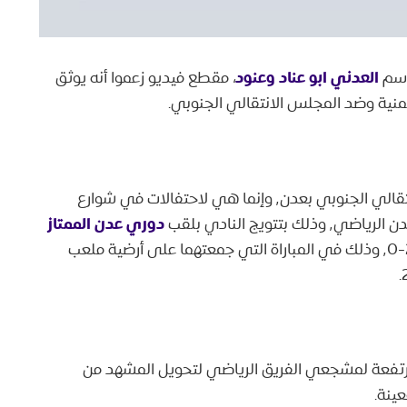
العدني ابو عناد وعنود
اسم
، مقطع فيديو زعموا أنه يوثق
منية وضد المجلس الانتقالي الجنوبي.
ليس لمظاهرات ضد الانتقالي الجنوبي بعدن٬ وإنما هي لاحتفالات في شوارع
دوري عدن الممتاز
٬ عقب فوزه على فريق النصر بنتيجة 2-٬0 وذلك في المباراة التي جمعتهما على أرضية ملعب
مرتفعة لمشجعي الفريق الرياضي لتحويل المشهد من
ينة.