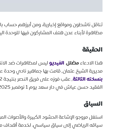
تناقل ناشطون ومواقع إخبارية، ومن أبرزهم حساب ب
مظاهرة لأبناء عدن هتف المشاركون فيها للوحدة الي
الحقيقة
مضلل
الفيديو
هذا الادعاء
.
مديرية الشيخ عثمان٬ قامت بها جماهير نادي وحدة عدن الرياضي٬ وذلك بتتويج النادي بلقب
بنسخته الثالثة
الفقيد حسن عياش في دار سعد يوم 1 نوفمبر 2025.
السياق
استغل مروجو الإشاعة الحشود الكبيرة والأصوات ال
سياقه الرياضي إلى سياق سياسي، لخدمة أهداف مع