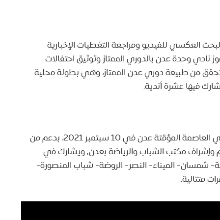
لبحث العكسي للفيديو ومراجعة التغطيات الإخبارية
والتي أكدت جميعها فوز نادي وحدة عدن بالدوري الممتاز وتوثيق احتفالات
لتحقق من طبيعة دوري عدن الممتاز، وهي بطولة محلية
رك فيها عشرة أندية.
دوري عدن الممتاز بطولة محلية أُعلن عن انطلاقها في العاصمة المؤقتة عدن في 10 سبتمبر 2021، بدعم من
قبل محافظ محافظة عدن أحمد حامد لملس وتنظيم وإشراف مكتب الشباب والرياضة بعدن٬ ويشارك في
ة- شمسان- الميناء- النصر- الروضة- شباب المنصورة-
ات متتالية.