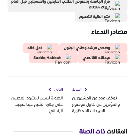
قرار الجامعة بخصوص الطلاب المتبقين والمسجلين قبل العام
2018/2017
نشر الكلية للتعميم
مصادر الادعاء
وضحى مرشد وطني الجنون
أمل خالد
عبدالله القانصي
Saddq Habbat
السابق
التالي
توقف عدد من المشهورين
الصورة ليست لحشود المصلين
والمؤثرين عن تناول موضوع
على جنازة الشيخ عبدالمجيد
المبيدات المحظورة
الزنداني
المقالات
ذات الصلة