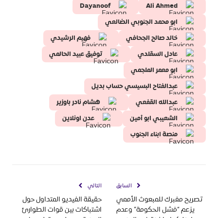
Dayanoof
Ali Ahmed
ابو محمد الجنوبي الضالعي
خالد صالح الجحافي
فهيم الرشيدي
عادل السقلدي
توفيق عبيد الحالمي
ابو معمر الملجمي
عبدالفتاح البسيسي حساب بديل
عبدالله القفعي
هشام نادر باوزير
الشعيبي ابو أمين
عدن اونلاين
منصة ابناء الجنوب
السابق
التالي
تصريح مفبرك للمبعوث الأممي
حقيقة الفيديو المتداول حول
يزعم “فشل الحكومة” وعدم
اشتباكات بين قوات الطوارئ