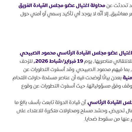
محاولة اغتيال عضو مجلس القيادة الفريق
قد تحدثت عن
٬ والذي يتواجد أيضًا في قصر معاشيق٬ إلا أنّه لا يوجد أي تأكيد رسمي أو أمني حول
اغتيال عضو مجلس القيادة الرئاسي محمود الصبيحي
.
19 فبراير/شباط ٬2026
قالي مناصريها٬ يوم
للزحف
نحو قصر معاشيق حيث يقيم أعضاء الحكومة اليمنية٬ بما فيهم محمود الصبيحي. وقد أسفرت التطورات عن
منية
بعدن بيانًا أوضحت فيه أن عناصر مسلحة حاولت اقتحام
الموقف وفق مسؤولياتها، حيث أسفرت التطورات عن وقوع
س القيادة الرئاسي
، أن قيادة الدولة تابعت بأسف بالغ ما
عمال تحريض، وحشد مسلح ومحاولات متكررة للاعتداء على
 عنها من سقوط ضحايا.