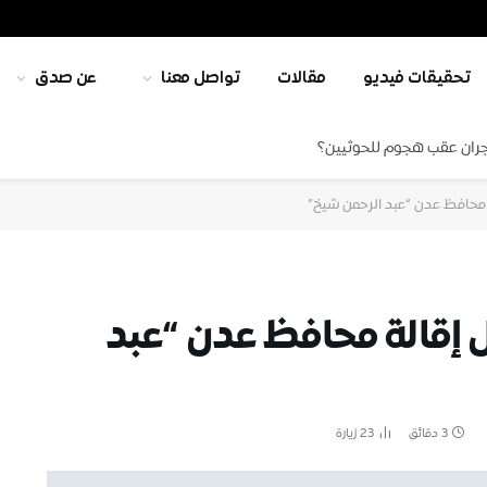
تحقيقات فيديو
مقالات
تواصل معنا
عن صدق
جران عقب هجوم للحوثيين؟
ة محافظ عدن “عبد الرحمن شيخ”
ل إقالة محافظ عدن “عبد
3 دقائق
23
زيارة