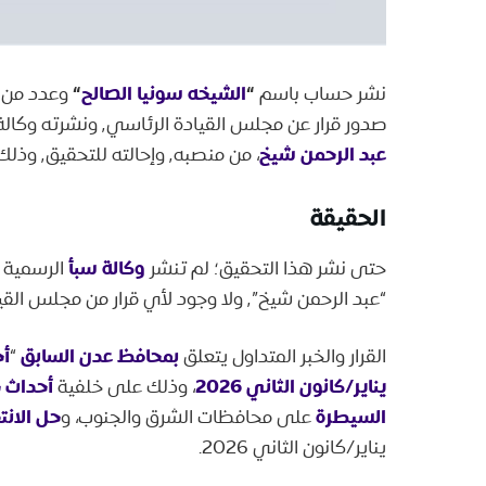
“
الشيخه سونيا الصالح
“
نشر حساب باسم
وعدد من ا
صدور قرار عن مجلس القيادة الرئاسي٬ ونشرته وكالة الأنباء اليمنية (سبأ)، يقضي بإعفاء محافظ عدن الحالي،
عبد الرحمن شيخ
، من منصبه٬ وإحالته للتحقيق٬ وذلك بعد محاولة اغتيال الفريق
الحقيقة
وكالة سبأ
حتى نشر هذا التحقيق؛ لم تنشر
الرسمية أ
“عبد الرحمن شيخ”٬ ولا وجود لأي قرار من مجلس القيادة بهذا الخصوص.
بمحافظ عدن السابق
أ
القرار والخبر المتداول يتعلق
“
يناير/كانون الثاني 2026
أحداث 
، وذلك على خلفية
السيطرة
حل الانت
على محافظات الشرق والجنوب، و
يناير/كانون الثاني 2026.