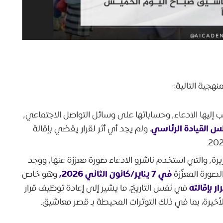
هجية التالية:
“٬ التي نسب إليها الادعاء٬ وحساباتها على وسائل التواصل الاجتماعي٬
س القيادة الرئاسي
، ولم يجد أي أثر لقرار يقضي بإقالة
عاد الفريق للبحث في موقع وحسابات قناة الجزيرة٬ والتي استخدم ناشرو الادعاء صورة معززة عنها٬ ووجد
في 7 يناير/كانون الثاني ٬2026
لصورة المعزّزة
وهو خاص
ار بإقالته
في نفس التاريخ، ما يشير إلى إعادة توظيف قرار
خيرة، بما في ذلك التوترات المحيطة بـ قصر معاشيق.