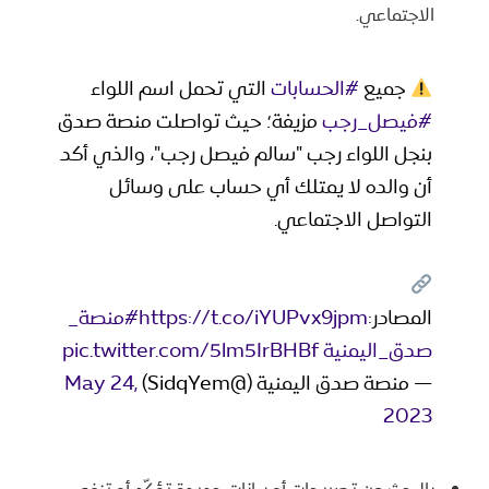
الاجتماعي.
جميع
#الحسابات
التي تحمل اسم اللواء
#فيصل_رجب
مزيفة؛ حيث تواصلت منصة صدق
بنجل اللواء رجب "سالم فيصل رجب"، والذي أكد
أن والده لا يمتلك أي حساب على وسائل
التواصل الاجتماعي.
المصادر:
https://t.co/iYUPvx9jpm
#منصة_
صدق_اليمنية
pic.twitter.com/5lm5IrBHBf
— منصة صدق اليمنية (@SidqYem)
May 24,
2023