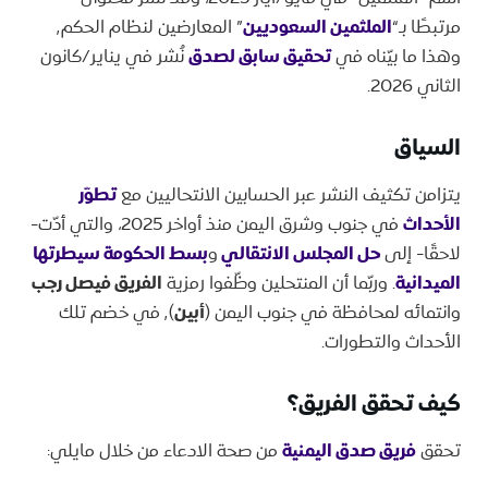
مرتبطًا بـ“
الملثمين السعوديين
” المعارضين لنظام الحكم٬
وهذا ما بيّناه في
تحقيق سابق لصدق
نُشر في يناير/كانون
الثاني 2026.
السياق
يتزامن تكثيف النشر عبر الحسابين الانتحاليين مع
تطوّر
الأحداث
في جنوب وشرق اليمن منذ أواخر 2025، والتي أدّت-
لاحقًا- إلى
حل المجلس الانتقالي
و
بسط الحكومة سيطرتها
الميدانية
. وربّما أن المنتحلين وظّفوا رمزية
الفريق فيصل رجب
وانتمائه لمحافظة في جنوب اليمن (
أبين
)٬ في خضم تلك
الأحداث والتطورات.
كيف تحقق الفريق؟
تحقق
فريق صدق اليمنية
من صحة الادعاء من خلال مايلي: