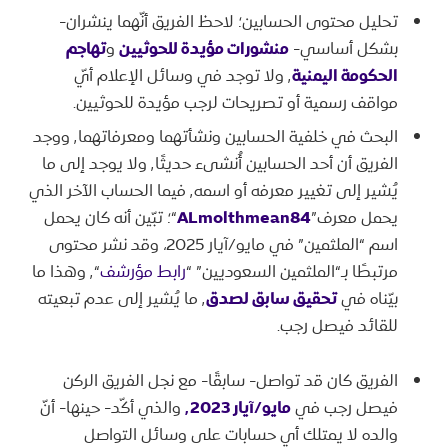
تحليل محتوى الحسابين؛ لاحظ الفريق أنّهما ينشران-
بشكل أساسي-
منشورات مؤيدة للحوثيين
و
تهاجم
الحكومة اليمنية
٬ ولا توجد في وسائل الإعلام أيّ
مواقف رسمية أو تصريحات لرجب مؤيدة للحوثيين.
البحث في خلفية الحسابين ونشأتهما ومعرفاتهما٬ ووجد
الفريق أن أحد الحسابين أُنشىء حديثًا٬ ولا يوجد إلى ما
يُشير إلى تغيير معرفه أو اسمه٬ فيما الحساب الآخر الذي
يحمل معرف”
ALmolthmean84
“؛ تبّين أنه كان يحمل
اسم “الملثمين” في مايو/آيار 2025، وقد نشر محتوى
مرتبطًا بـ“الملثمين السعوديين” “
رابط مؤرشف
“٬ وهذا ما
بيّناه في
تحقيق سابق لصدق
٬ ما يُشير إلى عدم تبعيته
للقائد فيصل رجب.
الفريق كان قد تواصل- سابقًا- مع نجل الفريق الركن
فيصل رجب في
مايو/آيار ٬2023
والذي أكّد- حينها- أنّ
والده لا يمتلك أي حسابات على وسائل التواصل