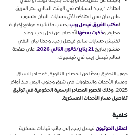
بالبحث عن تصريحات أو بيانات جديدة تؤكّد أو تنفي
امتلاك “رجب” لحسابات في الوقت الحالي٬ عثر الفريق
على بيان نفي امتلاكه لأيِّ حسابات. البيان منسوب
ل
مكتب الفريق فيصل رجب
بحسب ما نشرته مواقع إخبارية
محلية٬ و
ذكرت بعضها
أنّه صادر عن نجل رجب، وعند
تفتيش حسابات سالم فيصل رجب٬ وجدنا بيان النفي
منشور بتاريخ
21 يناير/كانون الثاني 2026
، على صفحة
سالم فيصل رجب في فيسبوك.
حوى التحقيق بعضًا من المصادر الثانوية٬ كمصادر السياق
ومسار الأحداث والتطورات في شرق وجنوب اليمن منذ أواخر
٬2025
وذلك لقصور المصادر الرسمية الحكومية في توثيق
تفاصيل مسار الأحداث العسكرية.
خلفية
اعتقل الحوثيون
فيصل رجب٬ إلى جانب قيادات عسكرية