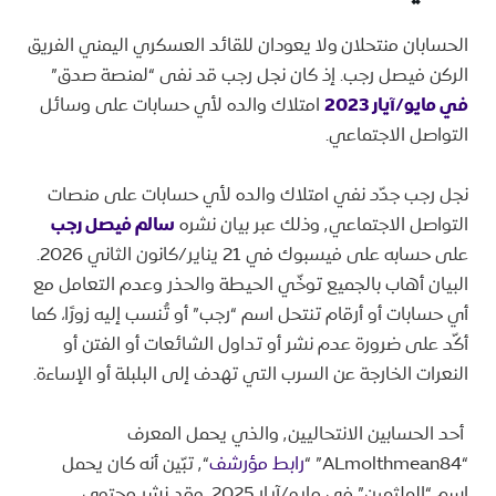
الحسابان منتحلان
ولا يعودان للقائد العسكري اليمني الفريق
الركن فيصل رجب. إذ كان نجل رجب قد نفى “لمنصة صدق”
في مايو/آيار 2023
امتلاك والده لأي حسابات على وسائل
التواصل الاجتماعي.
نجل رجب جدّد نفي امتلاك والده لأي حسابات على منصات
التواصل الاجتماعي٬ وذلك عبر بيان نشره
سالم فيصل رجب
على حسابه على فيسبوك في 21 يناير/كانون الثاني 2026.
البيان أهاب بالجميع توخّي الحيطة والحذر وعدم التعامل مع
أي حسابات أو أرقام تنتحل اسم “رجب” أو تُنسب إليه زورًا، كما
أكّد على ضرورة عدم نشر أو تداول الشائعات أو الفتن أو
النعرات الخارجة عن السرب التي تهدف إلى البلبلة أو الإساءة.
أحد الحسابين الانتحاليين٬ والذي يحمل المعرف
“ALmolthmean84” “
رابط مؤرشف
“٬ تبّين أنه كان يحمل
اسم “الملثمين” في مايو/آيار 2025، وقد نشر محتوى