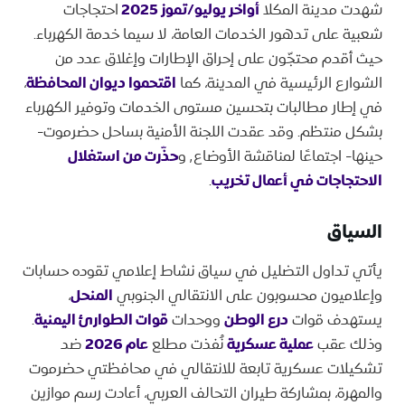
شهدت مدينة المكلا
أواخر يوليو/تموز 2025
احتجاجات
شعبية على تدهور الخدمات العامة، لا سيما خدمة الكهرباء.
حيث أقدم محتجّون على إحراق الإطارات وإغلاق عدد من
الشوارع الرئيسية في المدينة، كما
اقتحموا ديوان المحافظة
،
في إطار مطالبات بتحسين مستوى الخدمات وتوفير الكهرباء
بشكل منتظم. وقد عقدت اللجنة الأمنية بساحل حضرموت-
حينها- اجتماعًا لمناقشة الأوضاع٬ و
حذّرت من استغلال
الاحتجاجات في أعمال تخريب
.
السياق
يأتي تداول التضليل في سياق نشاط إعلامي تقوده حسابات
وإعلاميون محسوبون على الانتقالي الجنوبي
المنحل
،
يستهدف قوات
درع الوطن
ووحدات
قوات الطوارئ اليمنية
.
وذلك عقب
عملية عسكرية
نُفذت مطلع
عام 2026
ضد
تشكيلات عسكرية تابعة للانتقالي في محافظتي حضرموت
والمهرة، بمشاركة طيران التحالف العربي، أعادت رسم موازين