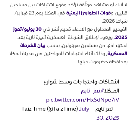
لا أنباء أو مشاهد موثّقة تؤكد وقوع اشتباكات بين مسلحين
قبليين و
قوات الطوارئ اليمنية
في المكلا يوم 23 فبراير/
شباط 2026.
الفيديو المتداول مع الادعاء قديم نُشر في
30 يوليو/تموز
٬2025
ويعود لإطلاق الشرطة العسكرية أعيرة نارية بعد
استهدافها من مسلحين مجهولين٬ بحسب
بيان للشرطة
العسكرية
٬ وذلك أثناء احتجاجات للمواطنين في مدينة المكلا
بمحافظة حضرموت حينها.
اشتباكات واحتجاجات وسط شوارع
المــكلا
#تعز_تايم
pic.twitter.com/HxSdNpe7iV
— تعز تايم – Taiz Time (@TaizTime)
July
30, 2025