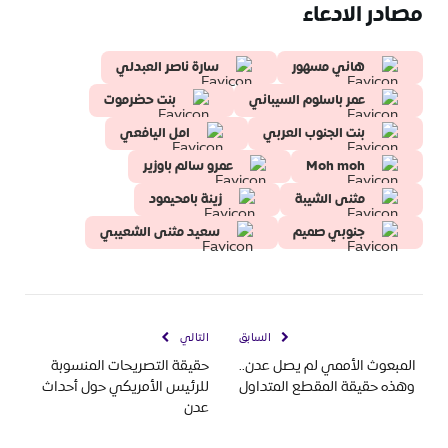
مصادر الادعاء
هاني مسهور
سارة ناصر العبدلي
عمر باسلوم السيباني
بنت حضرموت
بنت الجنوب العربي
امل اليافعي
Moh moh
عمرو سالم باوزير
مثنى الشيبة
زينة بامحيمود
جنوبي صميم
سعيد مثنى الشعيبي
السابق
التالي
المبعوث الأممي لم يصل عدن..
حقيقة التصريحات المنسوبة
وهذه حقيقة المقطع المتداول
للرئيس الأمريكي حول أحداث
عدن