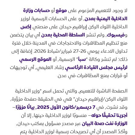
لا وجود للتعميم المزعوم على
م
و
قع
أو
حسابات وزارة
الداخلية اليمنية بعدن
٬ أو على الحسابات الرسمية لوزير
الداخلية اللواء الركن إبراهيم حيدان على منصتي
إكس
و
فيسبوك
٬ ولم تنشر
السلطة المحلية بعدن
أي بيان يتضمن
منع تنظيم المظاهرات والاحتجاجات في المدينة خلال فترة
تداول الادعاء يومي 26-27 فبراير/شباط 2026. إضافة إلى
ذلك؛ لم تنشر وكالة “
سبأ
” الرسمية٬ أو
الموقع الرسمي
لرئيس مجلس القيادة الرئاسي
رشاد العليمي٬ أي توجيهات
أو قرارات بمنع المظاهرات في عدن.
الصفحة الناشرة للتعميم٬ والتي تحمل اسم “وزير الداخلية
اللواء الركن/إبراهيم حيدان” هي في الحقيقة صفحة مزوَّرة٬
وقد نشرت٬ في
7 ديسمبر/كانون الأول ٬2025 بيانًا مزوّرًا
–
أجرينا تحقيقًا حوله
– منسوبًا لوزير الداخلية حينها٬ إلا أن
الوزارة نفت صحة البيان
عبر مصدر مسؤول بمكتب حيدان٬
وأكدّ المصدر أن أي تصريحات رسمية لوزير الداخلية يتم