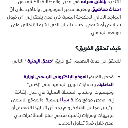
للتنديد
بإغلاق مقراته
في عدن٬ والمطالبة بالكشف عن
أحداث معاشيق
ومعرفة مصير الموقوفين٬ والتأكيد على أنّ
التواجد الحالي للحكومة اليمنية في عدن يفتقر إلى أي قبول
سياسي أو شعبي. بحسب البيان الذي نشره الانتقالي على
موقعه الرسمي.
كيف تحقق الفريق؟
للتحقق من صحة التعميم، اتبع فريق “
صدق اليمنية
” التالي:
فحص الفريق
الموقع الإلكتروني الرسمي لوزارة
الداخلية٬
وحسابات الوزير الرسمية على “إكس”
وفيسبوك؛ وحساب السلطة المحلية في عدن٬ إضافة
إلى فحص موقع وكالة
سبأ
الرسمية٬ والموقع الرسمي
لرئيس مجلس القيادة٬ ولم يجد أي أثر لهذا التعميم٬ أو
توجيهات وقرارات رئاسية تقضي بمنع المظاهرات في
عدن خلال فترة تداول الادعاء.