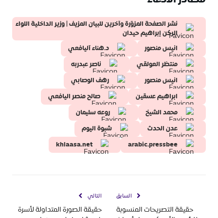
نشر الصفحة المزوّرة وآخرين للبيان المزيف | وزير الداخلية اللواء
الركن إبراهيم حيدان
انيس منصور
د.هناء آليافعي
منتظر العولقي
ناصر عبدربه
انيس منصور
رهف الوصابي
ابراهيم عسقين
صالح منصر اليافعي
محمد الشيخ
روعه سليمان
عدن الحدث
شبوة اليوم
khlaasa.net
arabic.pressbee
السابق
التالي
حقيقة التصريحات المنسوبة
حقيقة الصورة المتداولة لأسرة