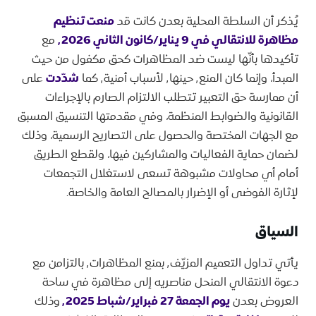
يُذكر أن السلطة المحلية بعدن كانت قد
منعت تنظيم
مظاهرة للانتقالي في 9 يناير/كانون الثاني ٬2026
مع
تأكيدها بأنّها ليست ضد المظاهرات كحق مكفول من حيث
المبدأ، وإنما كان المنع٬ حينها٬ لأسباب أمنية٬ كما
شدّدت
على
أن ممارسة حق التعبير تتطلب الالتزام الصارم بالإجراءات
القانونية والضوابط المنظمة، وفي مقدمتها التنسيق المسبق
مع الجهات المختصة والحصول على التصاريح الرسمية، وذلك
لضمان حماية الفعاليات والمشاركين فيها، ولقطع الطريق
أمام أي محاولات مشبوهة تسعى لاستغلال التجمعات
لإثارة الفوضى أو الإضرار بالمصالح العامة والخاصة.
السياق
يأتي تداول التعميم المزيّف٬ بمنع المظاهرات٬ بالتزامن مع
دعوة الانتقالي المنحل مناصريه إلى مظاهرة في ساحة
العروض بعدن
يوم الجمعة 27 فبراير/شباط ٬2025
وذلك