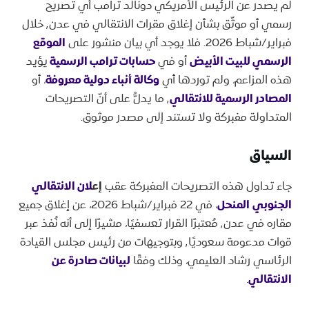
لم يصدر عن الرئيس الأمريكي دونالد ترامب أي تصريح
رسمي أو موثّق بشأن إغلاق مقرات الانتقالي في عدن٬ خلال
فبراير/شباط 2026. فلا يوجد أي بيان منشور على
الموقع
الرسمي للبيت الأبيض
أو في
حسابات ترامب الرسمية
يؤيد
هذه المزاعم، ولم توردها أي
وكالة أنباء دولية معروفة
، أو
المصادر الرسمية للانتقالي
٬ ما يدلُّ على أنّ التصريحات
المتداولة مفبركة ولا تستند إلى مصدر موثوق.
السياق
جاء تداول هذه التصريحات المفبركة عقب
إع
لان الانتقالي
الجنوبي
المنحل
، في 22 فبراير/شباط 2026، عن إغلاق جميع
مقاره في عدن٬ مُعتبرًا القرار تعسفيًا، مشيرًا إلى أنه نُفذ عبر
قوات مدعومة سعوديًا٬ وبتوجيهات من رئيس مجلس القيادة
الرئاسي رشاد العليمي، وذلك وفقًا
لبيانات صادرة عن
الانتقالي
.