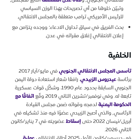
للانتقالي الجنوبي٬ و
قناة عدن المستقلة
التابع للمجلس٬
وتبيّن خلوها من أي تصريحات بهذا الوزن السياسي
للرئيس الأمريكي ترامب متعلقة بالمجلس الانتقالي.
بحث الفريق في سياق تداول الادعاء؛ ووجده يتزامن مع
إعلان الانتقالي إغلاق مقراته في عدن.
الخلفية
تأسس المجلس الانتقالي الجنوبي
في مايو/آيار 2017
برئاسة
عيدروس الزبيدي
، رافعًا شعار استعادة دولة اليمن
الجنوبي السابقة بحدود عام 1990، وشكّل قوات عسكرية
تابعة له. وفي نوفمبر/تشرين الثاني 2019 وقّع
اتفاقًا مع
الحكومة اليمنية
لدمجه وقواته ضمن مجلس القيادة
الرئاسي٬ والذي أصبح الزبيدي عضوًا فيه منذ تشكيله في
أبريل/نيسان 2022 حتى
إسقاط
عضويته في 7 يناير/كانون
الثاني 2026.
في ديسمبر/كانون الأول 2025 أطلق الانتقالي
عملية