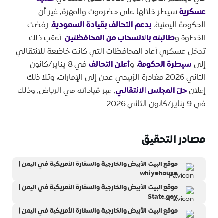
عسكرية
سيطر خلالها على حضرموت والمهرة٬ غير أن
الحكومة اليمنية،
بدعم التحالف بقيادة السعودية
، رفضت
الخطوة و
طالبته بالانسحاب من المحافظتين
. أعقب ذلك
تدخل عسكري أعاد المحافظات التي كانت خاضعة للانتقالي
إلى
سيطرة الحكومة
، و
أعلن التحالف
في 8 يناير/كانون
الثاني 2026 مغادرة الزبيدي عدن إلى الإمارات، وتلا ذلك
إعلان
حلّ المجلس الانتقالي
٬ عبر قياداته في الرياض٬ وذلك
في 9 يناير/كانون الثاني 2026.
مصادر التحقيق
موقع البيت الأبيض والخارجية والسفارة الأمريكية في اليمن |
whiyehouse
موقع البيت الأبيض والخارجية والسفارة الأمريكية في اليمن |
State.gov
موقع البيت الأبيض والخارجية والسفارة الأمريكية في اليمن |