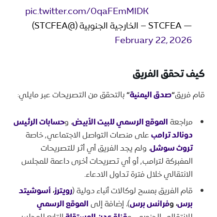
pic.twitter.com/0qaFEmMIDK
— STCFEA – الخارجية الجنوبية (@STCFEA)
February 22, 2026
كيف تحقق الفريق
قام فريق
“
صدق اليمنية
“
بالتحقق من التصريحات عبر مايلي:
مراجعة
الموقع الرسمي للبيت الأبيض
، و
حسابات الرئيس
دونالد ترامب
على منصات التواصل الاجتماعي٬ خاصة
تروث سوشل
، ولم يجد الفريق أي أثر للتصريحات
المفبركة لترامب٬ أو أي تصريحات أخرى داعمة للمجلس
الانتقالي خلال فترة تداول الادعاء.
قام الفريق بمسح لوكالات أنباء دولية (
رويترز
،
أسوشيتد
برس
، و
فرانس برس
)، إضافة إلى
الموقع الرسمي