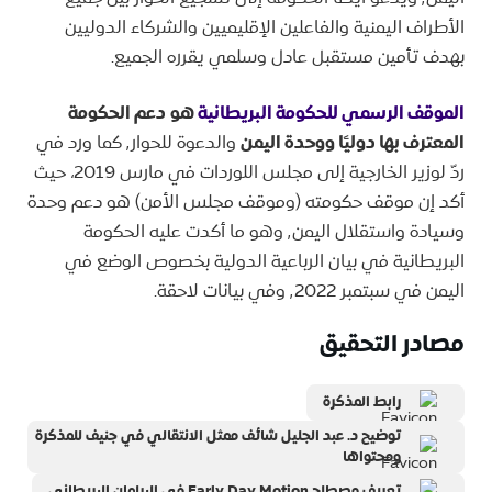
الأطراف اليمنية والفاعلين الإقليميين والشركاء الدوليين
بهدف تأمين مستقبل عادل وسلمي يقرره الجميع.
الموقف الرسمي للحكومة البريطانية
هو
دعم الحكومة
المعترف بها دوليًا ووحدة اليمن
والدعوة للحوار٬ كما ورد في
ردّ لوزير الخارجية إلى مجلس اللوردات في مارس 2019، حيث
أكد إن موقف حكومته (وموقف مجلس الأمن) هو دعم وحدة
وسيادة واستقلال اليمن٬ وهو ما أكدت عليه الحكومة
البريطانية في بيان الرباعية الدولية بخصوص الوضع في
اليمن في سبتمبر ٬2022 وفي بيانات لاحقة.
مصادر التحقيق
رابط المذكرة
توضيح د. عبد الجليل شائف ممثل الانتقالي في جنيف للمذكرة
ومحتواها
تعريف مصطلح Early Day Motion في البرلمان البريطاني