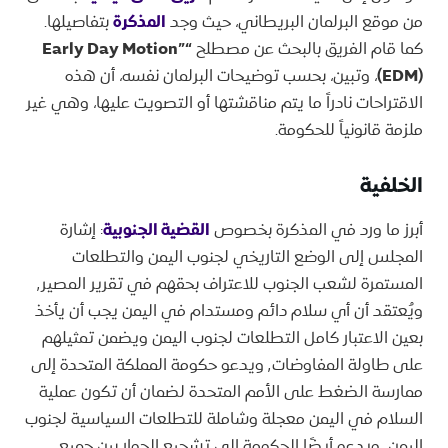
من موقع البرلمان البريطاني، حيث وجد
المذكرة
بتفاصيلها.
كما قام الفريق بالبحث عن مصطلح
“Early Day Motion”
(EDM)
، وتبين، بحسب توضيحات البرلمان نفسه، أن هذه
الاقتراحات نادراً ما يتم مناقشتها أو التصويت عليها، وهي غير
ملزمة قانونياً للحكومة.
الخلفية
أبرز ما ورد في المذكرة بخصوص
القضية الجنوبية
: إشارة
المجلس إلى الوضع التاريخي لجنوب اليمن والتطلعات
المستمرة لشعب الجنوب للاعتراف بحقهم في تقرير المصير٬
ويُعتقد أن أي سلام دائم ومستدام في اليمن يجب أن يأخذ
بعين الاعتبار كامل التطلعات لجنوب اليمن ويضمن تمثيلهم
على طاولة المفاوضات٬ ويدعو حكومة المملكة المتحدة إلى
ممارسة الضغط على الأمم المتحدة لضمان أن تكون عملية
السلام في اليمن معجلة وشاملة للتطلعات السياسية لجنوب
اليمن٬ ويدعو أيضًا الحكومة إلى تشجيع الحوار بين جميع