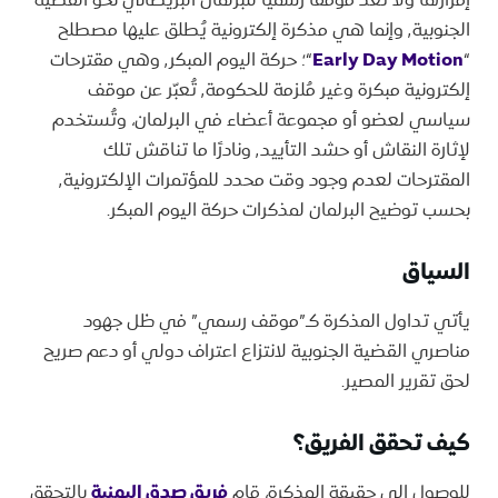
الجنوبية٬ وإنما هي مذكرة إلكترونية يُطلق عليها مصطلح
“
Early Day Motion
“؛ حركة اليوم المبكر٬ وهي مقترحات
إلكترونية مبكرة وغير مُلزمة للحكومة٬ تُعبّر عن موقف
سياسي لعضو أو مجموعة أعضاء في البرلمان، وتُستخدم
لإثارة النقاش أو حشد التأييد٬ ونادرًا ما تناقش تلك
المقترحات لعدم وجود وقت محدد للمؤتمرات الإلكترونية٬
بحسب توضيح البرلمان لمذكرات حركة اليوم المبكر.
السياق
يأتي تداول المذكرة كـ”موقف رسمي” في ظل جهود
مناصري القضية الجنوبية لانتزاع اعتراف دولي أو دعم صريح
لحق تقرير المصير.
كيف تحقق الفريق؟
للوصول إلى حقيقة المذكرة، قام
فريق صدق اليمنية
بالتحقق