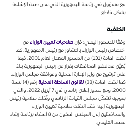
مع مسؤول في رئاسة الجمهورية الذي نفى صحة الإشاعة
بشكل قاطع.
الخلفية
وفقًا للدستور اليمني؛ فإن
صلاحيات تعيين الوزراء
من
اختصاص رئيس الوزراء بالتشاور مع رئيس الجمهورية٬ كما
نصّت المادة (131) من الدستور المعدل لعام ٬2001 فيما
يُعيَّن محافظو المحافظات بقرار من رئيس الجمهورية بناءً
على ترشيح من وزير الإدارة المحلية وموافقة مجلس الوزراء٬
كما نصّت المادة (38)
لقانون السلطة المحلية
رقم (4) لسنة
٬2000 ومع صدور إعلان رئاسي في 7 أبريل ٬2022 والذي
بموجبه تشكّل مجلس القيادة الرئاسي ونُقلت صلاحية رئيس
الجمهورية إليه؛ فقد انتقلت صلاحية تعيين الوزراء
والمحافظين إلى المجلس المكون من 8 أعضاء برئاسة رشاد
محمد العليمي.