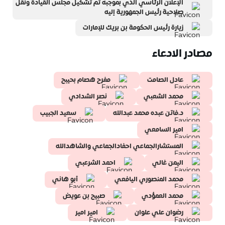
الإعلان الرئاسي الذي بموجبه تم تشكيل مجلس القيادة ونقل
صلاحية رئيس الجمهورية إليه
زيارة رئيس الحكومة بن بريك للإمارات
مصادر الادعاء
عادل الصامت
مفرح هصام بحيبح
محمد الشعبي
نصر الشدادي
د.فاتن عبده محمد عبدالله
سعيد الجبيب
امير السامعي
المستشارالجماعي احفادالجماعي والشاهدالله
اليمن غالي
احمد الشرعبي
محمد المنصوري اليافعي
أبو هاني
محمد العمؤدي
صبيح بن عويض
رضوان علي علوان
امير امير