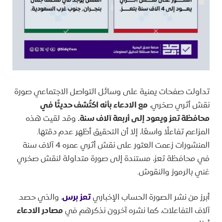
تداولت صفحات يمنية على وسائل التواصل الاجتماعي صورة
نقش أثري صخري،
مع الادعاء بأنه اكتُشف حديثًا في
محافظة تعز ويعود إلى أربعة آلاف سنة.
وقد لقيت هذه
المزاعم تفاعلًا واسعًا، إلا أن التحقيق أظهر عدم دقتها.
المنشورات زعمت العثور على نقش أثري عمره 4 آلاف سنة
في محافظة تعز، مستندة إلى صورة متداولة لنقش صخري
غني بالرموز والنقوش.
أبرز من نشر الصورة الحساب الإخباري
تعز برس
، والذي حصد
آلاف التفاعلات، كما نشره آخرون نذكرهم في
مصادر الادعاء