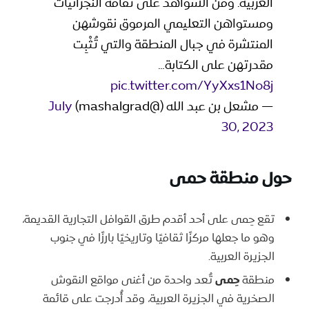
العربية. ومن الشواهد على ثقافة النجرانيات
ومستواهن التعليمي المرموق نقوشهن
المنتشرة في جبال المنطقة والتي تُثْبِت
مقدرتهن على الكتابة…
pic.twitter.com/YyXxs1No8j
— مشعل بن عبد الله (@mashalgrad)
July
30, 2023
حول منطقة حمى
تقع حِمى على أحد أقدم طرق القوافل التجارية القديمة،
وهو ما جعلها مركزًا ثقافيًا وتاريخيًا بارزًا في جنوب
الجزيرة العربية.
منطقة
حِمى
تُعد واحدة من أغنى مواقع النقوش
الصخرية في الجزيرة العربية، وقد أُدرجت على قائمة