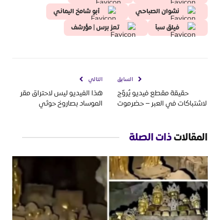
نشوان الصباحي
أبو شامخ اليماني
فيلق سبأ
تعز برس | مؤرشف
السابق
التالي
حقيقة مقطع فيديو يُروّج
هذا الفيديو ليس لاحتراق مقر
لاشتباكات في العبر – حضرموت
الموساد بصاروخ حوثي
المقالات
ذات الصلة