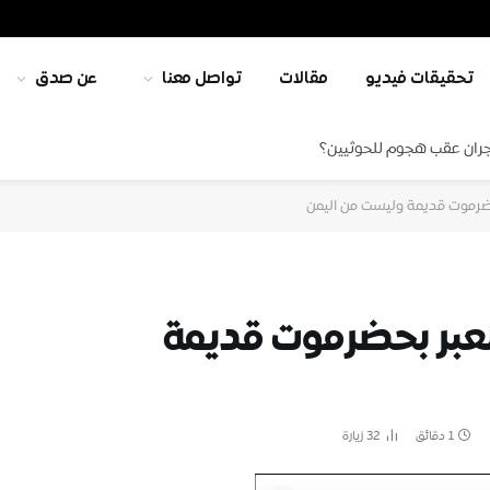
تحقيقات فيديو
مقالات
تواصل معنا
عن صدق
جران عقب هجوم للحوثيين؟
ضرموت قديمة وليست من اليمن
عبر بحضرموت قديمة
1 دقائق
32
زيارة