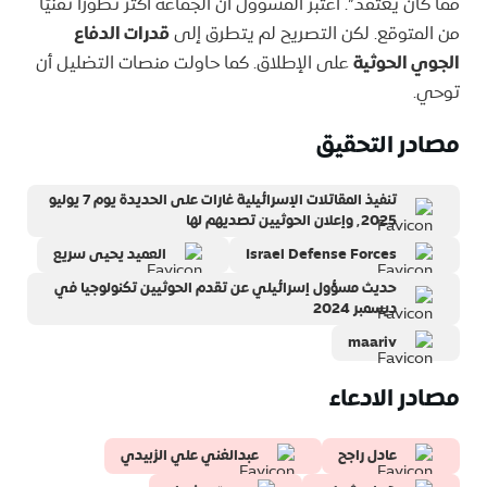
مما كان يُعتقد”. اعتبر المسؤول أن الجماعة أكثر تطورًا تقنيًا
من المتوقع. لكن التصريح لم يتطرق إلى
قدرات الدفاع
الجوي الحوثية
على الإطلاق. كما حاولت منصات التضليل أن
توحي.
مصادر التحقيق
تنفيذ المقاتلات الإسرائيلية غارات على الحديدة يوم 7 يوليو
٬2025 وإعلان الحوثيين تصديهم لها
Israel Defense Forces
العميد يحيى سريع
حديث مسؤول إسرائيلي عن تقدم الحوثيين تكنولوجيا في
ديسمبر 2024
maariv
مصادر الادعاء
عادل راجح
عبدالغني علي الزبيدي