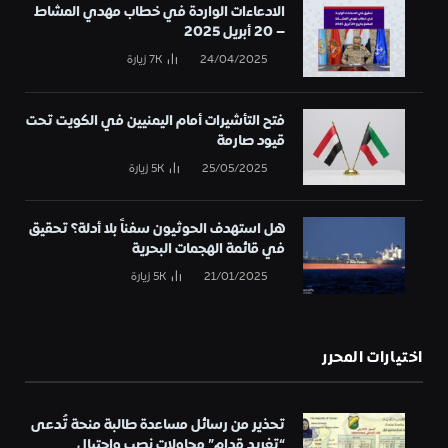
الادعاءات الواردة في خطاب مهدي المشاط
– 20 أبريل 2025
24/04/2025
7K
زيارة
فتح التأشيرات أمام اليمنيين في الكويت تحت
قيود صارمة
25/05/2025
5K
زيارة
هل استهدف الحوثيون سفناً بلا أدلة؟ تحقيق
في قائمة الهجمات البحرية
21/01/2025
5K
زيارة
اختيارات المحرر
تحذير من رسائل مساعدة طالبة منحة تُدعى
“تغريد قدام” محاولات نصب واحتيال