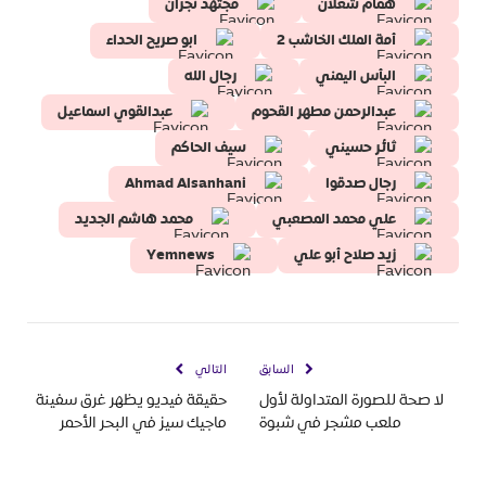
همام شعلان
مجتهد نجران
أمة الملك الخاشب 2
ابو صريح الحداء
البأس اليمني
رجال الله
عبدالرحمن مطهر القحوم
عبدالقوي اسماعيل
ثائر حسيني
سيف الحاكم
رجال صدقوا
Ahmad Alsanhani
علي محمد المصعبي
محمد هاشم الجديد
زيد صلاح أبو علي
Yemnews
السابق
التالي
لا صحة للصورة المتداولة لأول
حقيقة فيديو يظهر غرق سفينة
ملعب مشجر في شبوة
ماجيك سيز في البحر الأحمر