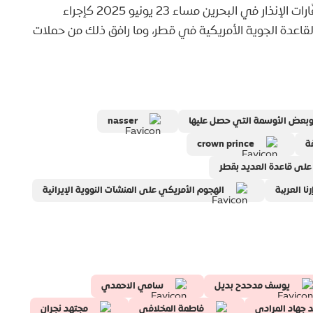
جاء تداول الادعاء بالتزامن مع الجدل حول تشغيل صفّارات الإنذار في البحرين مساء 23 يونيو 2025 كإجراء
القاعدة الجوية الأمريكية في قطر، وما رافق ذلك من حملات
nasser
ة
crown prince
ي على قاعدة العديد بقطر
نا العربیة
الهجوم الأمريكي على المنشآت النووية الإيرانية
يوسف مدحدح بديل
سامي الاحمدي
د جهاد المرادي
فاطمة المخلافي
مجتهد نجران