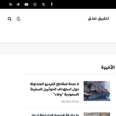
X
فيسبوك
الانستغرام
يوتيوب
تيلقرام
RSS
(Twitter)
تطبيق صدق
الأخيرة
لا صحة لمقاطع الفيديو المتداولة
حول استهداف الحوثيين السفينة
السعودية “وفاء”
06/08/2026
ما حقيقة الصورة المتداولة لدمار