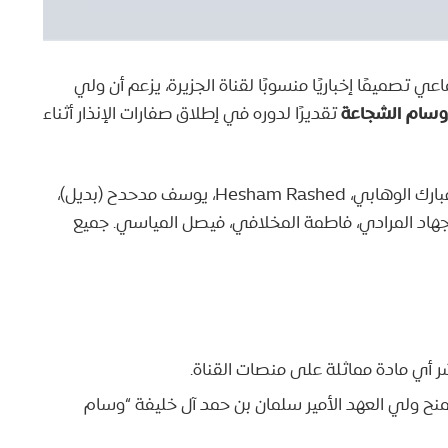
تصميمًا إخباريًا منسوبًا لقناة الجزيرة، يزعم أن ولي
سام الشجاعة
تقديرًا لدوره في إطلاق صفارات الإنذار أثناء
من بين الحسابات التي نشرت الادعاء: مجتهد نجران، مبارك الوهابي، Hesham Rashed، يوسف مدحدح (بديل)،
جهاد المرادي، فاطمة المخلافي، فيصل المياسي. جميع
ر أي مادة مماثلة على منصات القناة.
منح ولي العهد الأمير سلمان بن حمد آل خليفة “وسام