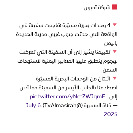
شركة أمبري:
4 وحدات بحرية مسيّرة هاجمت سفينة في
الواقعة التي حدثت جنوب غربي مدينة الحديدة
باليمن
تقييمنا يشير إلى أن السفينة التي تعرضت
لهجوم ينطبق عليها المعايير اليمنية لاستهداف
السفن
اثنتان من الوحدات البحرية المسيّرة
اصطدمتا بالجانب الأيسر من السفينة مما أدى
إلى…
pic.twitter.com/yNctZWJqmE
— قناة المسيرة (@TvAlmasirah)
July 6,
2025