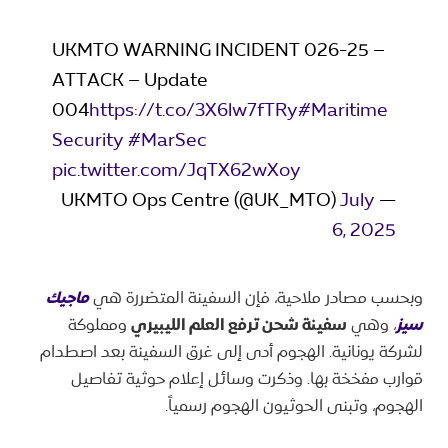
UKMTO WARNING INCIDENT 026-25 –
ATTACK – Update
004
https://t.co/3X6lw7fTRy
#Maritime
Security
#MarSec
pic.twitter.com/JqTX62wXoy
July
— UKMTO Ops Centre (@UK_MTO)
6, 2025
وبحسب مصادر ملاحية، فإن السفينة المتضررة هي
ماجيك
سيز
، وهي
سفينة شحن ترفع العلم الليبيري
ومملوكة
لشركة يونانية. الهجوم أدى إلى غرق السفينة بعد اصطدام
قوارب مفخخة بها. وذكرت وسائل إعلام حوثية تفاصيل
الهجوم، وتبنى الحوثيون الهجوم رسمياً.