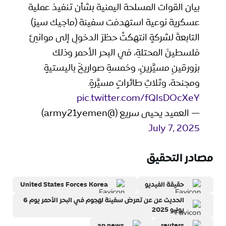
بيان القوات المسلحة اليمنية بشأن تنفيذ عملية
عسكرية نوعية استهدفت سفينة (ماجيك سيز)
التابعةَ لشركةٍ انتهكتْ حظرَ الدخولِ إلى موانئِ
فلسطينَ المحتلةِ، في البحر الأحمر وذلك
بزورقينِ مسيَّرينِ، وخمسةِ صواريخَ باليستيةٍ
ومجنحة، وثلاثِ طائراتٍ مسيَّرةٍ.
pic.twitter.com/fQIsDOcXeY
— العميد يحيى سريع (@army21yemen)
July 7, 2025
مصادر التحقيق
حقيقة الفيديو
United States Forces Korea
الحديث عن عن تعرض سفينة لهجوم في البحر الأحمر يوم 6
يوليو 2025
ap news
reuters