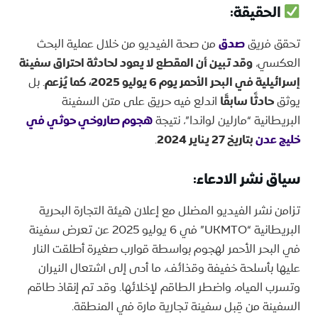
الحقيقة:
تحقق فريق
صدق
من صحة الفيديو من خلال عملية البحث
العكسي،
وقد تبين أن المقطع لا يعود لحادثة احتراق سفينة
إسرائيلية في البحر الأحمر يوم 6 يوليو 2025، كما يُزعم
. بل
يوثق
حادثًا سابقًا
اندلع فيه حريق على متن السفينة
البريطانية “مارلين لواندا”، نتيجة
هجوم صاروخي حوثي في
خليج عدن
بتاريخ 27 يناير 2024
.
سياق نشر الادعاء:
تزامن نشر الفيديو المضلل مع إعلان هيئة التجارة البحرية
البريطانية “UKMTO” في 6 يوليو 2025 عن تعرض سفينة
في البحر الأحمر لهجوم بواسطة قوارب صغيرة أطلقت النار
عليها بأسلحة خفيفة وقذائف، ما أدى إلى اشتعال النيران
وتسرب المياه، واضطر الطاقم لإخلائها. وقد تم إنقاذ طاقم
السفينة من قِبل سفينة تجارية مارة في المنطقة.