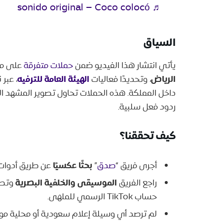
♬ sonido original – Coco colocó
السياق
يأتي انتشار هذا الفيديو ضمن
حملات متفرقة
على مو
الرياض
الهيئة العامة للترفيه
، وتحديدًا فعاليات
، عبر
داخل المملكة. هذه الحملات تحاول تصوير المشهد 
ردود فعل سلبية.
كيف تحققنا؟
بحثًا عكسيًا
أجرى فريق “
صدق
”
عن طريق أدوات
الموسيقى والخلفية البصرية
راجع الفريق
وتطا
حساب TikTok الرسمي للملهى.
لم ترصد أي وسيلة إعلام سعودية أو محلية موث