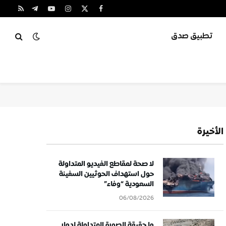
X
فيسبوك
الانستغرام
يوتيوب
تيلقرام
RSS
(Twitter)
تطبيق صدق
الأخيرة
لا صحة لمقاطع الفيديو المتداولة
حول استهداف الحوثيين السفينة
السعودية “وفاء”
06/08/2026
ما حقيقة الصورة المتداولة لدمار