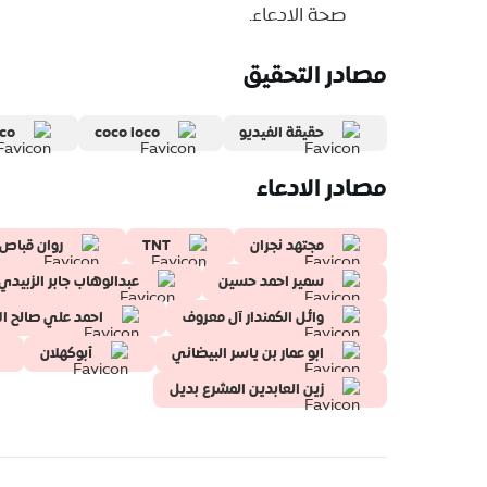
صحة الادعاء.
مصادر التحقيق
حقيقة الفيديو
coco loco
oco
مصادر الادعاء
مجتهد نجران
TNT
روان قباص
سمير احمد حسين
عبدالوهاب جابر الزبيد
وائل الكمندار آل معروف
احمد علي صالح ا
ابو عمار بن ياسر البيضاني
أبوكهلان
زين العابدين المشرع بديل