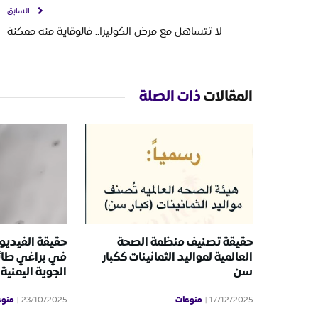
السابق
لا تتساهل مع مرض الكوليرا.. فالوقاية منه ممكنة
المقالات
ذات الصلة
حقيقة تصنيف منظمة الصحة
حقيقة الفيديو 
العالمية لمواليد الثمانينات ككبار
في براغي طائ
سن
الجوية اليمنية
منوعات
منوع
23/10/2025
17/12/2025