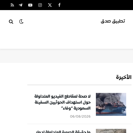
X
فيسبوك
الانستغرام
يوتيوب
تيلقرام
RSS
(Twitter)
تطبيق صدق
الأخيرة
لا صحة لمقاطع الفيديو المتداولة
حول استهداف الحوثيين السفينة
السعودية “وفاء”
06/08/2026
ما حقيقة الصورة المتداولة لدمار