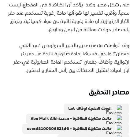
على شكل مطر، وهذا يؤكد أن الظاهرة في المقطع ليست
سحباً، وأقرب تفسير لها هو أنها مادة رغوية تستخدم عند حفر
الآبار الارتوازية، أو مادة رغوية ناتجة عن مواد كيميائية، ونرفق
بالمصادر حوادث مماثلة من اليمن وخارجها.
وقد تواصلت منصة صدق بالخبير الجيولوجي “عبدالغني
جغمان”؛ والذي فسرها بمادة صابونية ناتجة عن حفر بئر
ارتوازية، وأضاف جغمان: تستخدم المادة الصابونية في حفر
آبار المياه؛ لتقليل الاحتكاك بين رأس الحفار والصخور.
مصادر التحقيق
الورقة العلمية لوكالة ناسا
حالات مشابهة للظاهرة - Abu Malk Alkhizzan
حالات مشابهة للظاهرة - user4810030653146