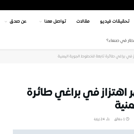
تحقيقات فيديو
مقالات
تواصل معنا
عن صدق
طار في صنعاء؟
ز في براغي طائرة تابعة للخطوط الجوية اليمنية
ر اهتزاز في براغي طائرة
منية
1 دقائق
24
زيارة