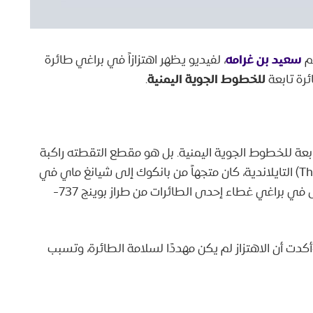
سعيد بن غرامه
م
، لفيديو يظهر اهتزازاً في براغي طائرة
للخطوط الجوية اليمنية
ئرة تابعة
.
 تابعة للخطوط الجوية اليمنية. بل هو مقطع التقطته راكبة
(Thai Lion Air) التايلاندية، كان متجهاً من بانكوك إلى شيانغ ماي في
، ويُظهر بالفعل مشاكل في براغي غطاء إحدى الطائرات من طراز بوينج 737-
وأكدت أن الاهتزاز لم يكن مهددًا لسلامة الطائرة، وتسبب