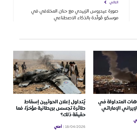
التالي
صورة عيدروس الزبيدي مع حنان المخلافي في
موسكو مُولّدة بالذكاء الاصطناعي
هات المتداولة في
يُتداول إعلان الحوثيين إسقاط
إيراني الإماراتي
طائرة تجسس بريطانية مؤخرًا، فما
حقيقة ذلك؟
ي
أمني
18/04/2026