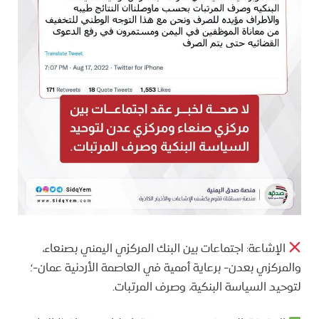
الإشاعة: اجتماعات بين البنك المركزي اليمني بصنعاء،
والمركزي بعدن- برعاية أممية في العاصمة الأردنية عمان-؛
لتوحيد السياسة البنكية، وصرف المرتبات.