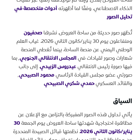
الذكاء الاصطناعي، وفقًا لما أظهرته
أدوات متخصصة في
تحليل الصور
.
تُظهر صور حديثة من ساحة العروض، نشرها
صحفيون
ومتفاعلون يوم 30 يناير/كانون الثاني 2026، غياب العلم
الوطني اليمني عن منصة الساحة، بينما تُغطي المنصة
شعارات وصور لقيادات في
المجلس الانتقالي الجنوبي
٬ بما
فيها صورة رئيس الانتقالي
عيدروس الزبيدي
، إلى جانب
صورتي عضو مجلس القيادة الرئاسي
محمود الصبيحي
٬
والقائد العسكري
حمدي شكري الصبيحي
.
السياق
يأتي تداول هذه الصور المفبركة بالتزامن مع الإعلان عن
مظاهرة احتجاجية شهدتها ساحة العروض يوم الجمعة
30
يناير/كانون الثاني 2026
، نظمتها قبائل الصبيحة المنحدرة