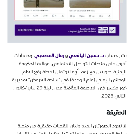
نشر حساب
د. حسين اليافعي
و
رمال المصعبي
، وحسابات
أخرى على منصات التواصل الاجتماعي٬ موالية للحكومة
اليمنية، صورتين مع زعم أنّهما توثقان لحظة رفع العلم
الوطني اليمني (علم الوحدة) في “ساحة العروض” بمديرية
خور مكسر في العاصمة المؤقتة عدن٬ ليلة 29 يناير/كانون
الثاني 2026.
الحقيقة
لا تعود الصورتان المتداولتان للقطات حقيقية من منصة
ساحة العروض بعدن، وإنما تم توليدهما رقميًا عبر تقنيات