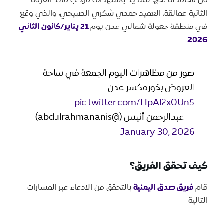
من محافظة لحج، للتنديد باستهداف موكب قائد الفرقة
الثانية عمالقة، العميد حمدي شكري الصبيحي، والذي وقع
في منطقة جعولة شمالي عدن يوم
21 يناير/كانون الثاني
.
2026
صور من مظاهرات اليوم الجمعة في ساحة
العروض بخورمكسر عدن
pic.twitter.com/HpAl2x0Un5
— عبدالرحمن أنيس (@abdulrahmananis)
January 30, 2026
كيف تحقق الفريق؟
قام
فريق صدق اليمنية
بالتحقق من الادعاء عبر المسارات
التالية: