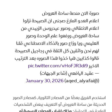
صورة الان منصة ساحة العروض
اعلام العدو المارغ صجنى ان الصبيحة نزلوا
اعلام الانتقالي وصور عيدروس الزبيدي من
ساحة العروض ورفعوا علم الوحدة وصور
العليمي ويا وزاع صور بالذكاء الاصطناعي قلنا
لهم نحن واثقين كل الثقة في رجاجيل الصبيحة
قالوا كذابين هيا خذوا هذا الصوره بعد الترتيب
الاخير
pic.twitter.com/vHoFJR3di9
— عقيد اليافعي (شاعر الجبهات)
January 30, 2026
(@aqed_alyafai)
استخدم الفريق بعضًا من المصادر الثانوية٬ كمصادر الصور
الحديثة من ساحة العروض أو التعريف ببعض الشخصيات
الواردة في التحقيق؛
وذلك لغياب المصادر الرسمية أو