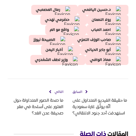
د.حسين اليافعي
رمال المصعبي
رولا النعمان
حضرمي نهدي
احمد العباب
واقع مو الم
صاحب الوزف التعزي
الصبيحة نيوزز
أبو جابر الحياني
أخبار اليمن
معاذ الوافي
وزير لطف الشغدري
السابق
التالي
ما حقيقة الفيديو المتداول على
ما صحة الصور المتداولة حول
أنّه يوثّق غارة سعودية
العثور على أسلحة في مقر
استهدفت أحد جنود الانتقالي؟
صحيفة عدن الغد؟
المقالات
ذات الصلة