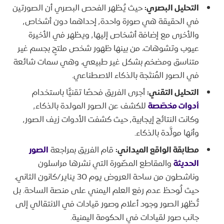
التحليل البصري:
حيث يُظهر الفحص البصري أن الصورتين
في الحقيقة هي صورة واحدة٬ إحداهما دون أشخاص٬
والأخرى مع إضافة أشخاص إليها٬ ويظهر في الأخيرة
عيوب وتشوهات، من بينها ظهور شخص ملتحٍ بجسم غير
متناسق ومضخم بشكل غير طبيعي، وهي سمات شائعة
في الصور المُنتَجة بالذكاء الاصطناعي.
التحليل التقني:
أجرى الفريق فحصًا تقنيًّا باستخدام
أدوات مخصّصة
للكشف عن الصور المولدة بالذكاء٬
وكانت النتائج إيجابية٬ حيث كشفت الأدوات زيف الصور٬
وأنها مولَّدة بالذكاء.
مطابقة الواقع الميداني:
قام الفريق بمراجعة
الصور
الحديثة
والمقاطع المصّورة التي نشرها مراسلون
وناشطون من ساحة العروض يوم 30 يناير/كانون الثاني،
حيث لُوحظ عدم رفع العلم اليمني على منصة الساحة. بل
تُظهر الصور وجود أعلام وصور قيادات في الانتقالي إلى
جانب صور لقيادات في الحكومة اليمنية.