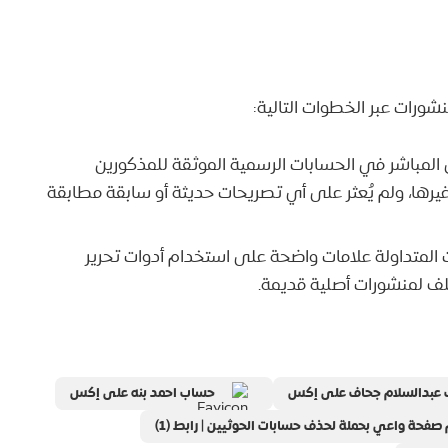
ورات عبر الخطوات التالية:
 المباشر في الحسابات الرسمية الموثقة للمذكورين
اد، جحاف، بنه، الأملحي) على منصة “X” وغيرها، ولم يُعثر على أي تصريحات حديثة أو سابقة مطابقة
 المتداولة علامات واضحة على استخدام أدوات تحرير
ف لمنشورات أصلية قديمة.
عبدالسلام جحاف على إكس
حساب احمد بنه على إكس
صفحة واعي بحملة لحذف حسابات الحوثيين | رابط (1)