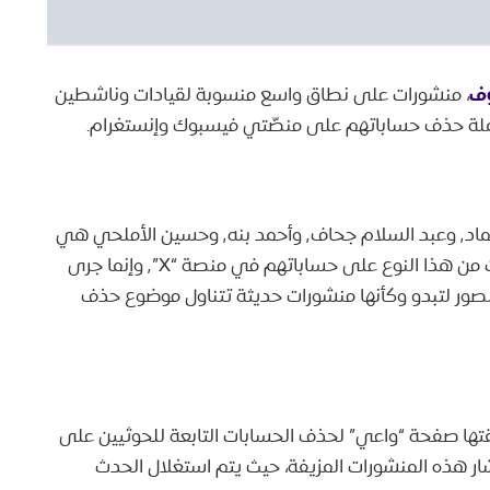
وف
، منشورات على نطاق واسع منسوبة لقيادات وناشطين
 حملة حذف حساباتهم على منصّتي فيسبوك وإنستغرام.
المنشورات التي يدّعي ناشروها أنها تعود لمحمد العماد٬ وعبد السلام جحاف٬ وأحمد بنه٬ وحسين الأملحي هي
في الحقيقة مزيفة؛ إذ لم ينشر أصحابها أي تصريحات من هذا النوع على حساباتهم في منصة “X”٬ وإنما جرى
لصور لتبدو وكأنها منشورات حديثة تتناول موضوع حذف
لقتها صفحة “واعي” لحذف الحسابات التابعة للحوثيين على
ر هذه المنشورات المزيفة، حيث يتم استغلال الحدث