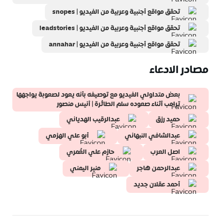
تحقق مواقع أجنبية وعربية من الفيديو | snopes
تحقق مواقع أجنبية وعربية من الفيديو | leadstories
تحقق مواقع أجنبية وعربية من الفيديو | annahar
مصادر الادعاء
بعض متداولي الفيديو مع توصيفه بأنه يعود لصعوبة يواجهها
ترامب أثناء صعوده سلم الطائرة | أنيس منصور
حميد رزق
عبدالرقيب الهدياني
عبدالشافي النبهاني
أبو علي الهزمي
اصل العرب
حازم علي العُمري
عبدالرحمن هاجر
منير اليمني
أحمد عقلان جديد