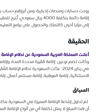
روجت حسابات ومنصات إخبارية، ومن أبرزهم حساب 
إقامة دائمة بتكلفة 4000 ريال سعو
إلى مزايا أخرى كالتملك والحصول على برامج التعليم
الحقيقة
أعلنت المملكة العربية السعودية عن نظام الإقامة ال
وكانت تضم نوعين: إقامة مُمّيزة محددة المدة، وإقامة 
في يناير 2024؛ عدّلت السعودية نظام الإقا
الاستثنائية٬ إقامة الموهبة٬ إقامة مستثمر أعمال٬ إقامة رائد أعمال٬ إقامة مالك عقار.
السياق
أن هذا المبلغ لا يمثل تكلفة أي من أنواع الإقامة المم