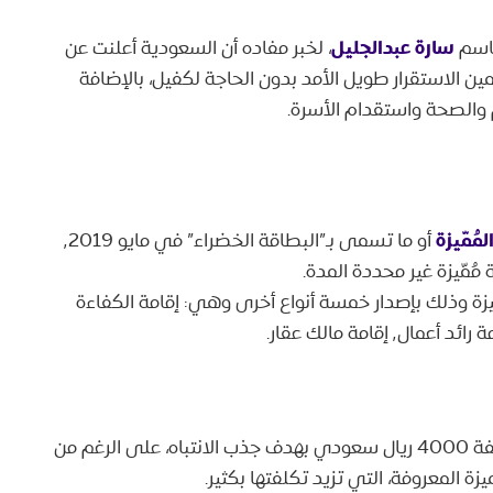
سارة عبدالجليل
باسم
، لخبر مفاده أن السعودية أعلنت عن
دي، تُتيح للمقيمين الاستقرار طويل الأمد بدون الحاجة لكفيل، بالإضافة
 والصحة واستقدام الأسرة.
مُمّيزة
أو ما تسمى بـ”البطاقة الخضراء” في مايو ٬2019
مُمّيزة غير محددة المدة.
مة المُمّيزة وذلك بإصدار خمسة أنواع أخرى وهي: إقامة الكفاءة
​ تم تداول إشاعة الإقامة المميزة في السعودية بتكلفة 4000 ريال سعودي بهدف جذب الانتباه، على الرغم من
يزة المعروفة، التي تزيد تكلفتها بكثير.