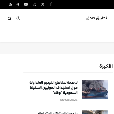
X
فيسبوك
الانستغرام
يوتيوب
تيلقرام
RSS
(Twitter)
تطبيق صدق
الأخيرة
لا صحة لمقاطع الفيديو المتداولة
حول استهداف الحوثيين السفينة
السعودية “وفاء”
06/08/2026
ما صحة المشاهد المتداولة