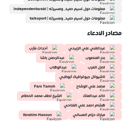
معلومات حول نسيم حميد٬ ومسيرته | independentarabi
معلومات حول نسيم حميد٬ ومسيرته | talksport
مصادر الادعاء
عبدالغني علي الزبيدي
أحداث مأرب
بدر المنصوب
عبدالرحمن باشا
اصل العرب
عبدالوهاب
ناشيونال جيوغرافيك أبوظبي
محمد علي الوشاح
Fars Tamsh
خالد عبدالملك
الشيخ لطف محمد الحطام
هشام احمد علي الفتاحي
مبارك حزام العسالي
Ibrahim Hassun