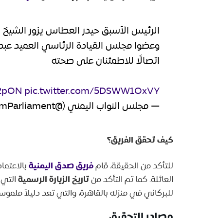
الرئيس الأسبق حيدر العطاس يزور الشيخ ا
وعضوا مجلس القيادة الرئاسي العميد عبد
اتصالًا للاطمئنان على صحته
g2pON
pic.twitter.com/5DSWW1OxVY
— مجلس النواب اليمني (@YemParliament)
كيف تحقق الفريق؟
فريق صدق اليمنية
للتأكد من الحقيقة، قام
بالاعتما
تاريخ الزيارة الرسمية
العائلة. كما تم التأكد من
التي ق
للبركاني في منزله بالقاهرة، والتي تعد دليلاً ملمو
مصادر التحقيق