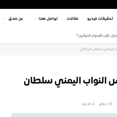
تحقيقات فيديو
مقالات
تواصل معنا
عن صدق
جران عقب هجوم للحوثيين؟
ب اليمني سلطان البركاني
س النواب اليمني سلطان
1 دقائق
18
زيارة