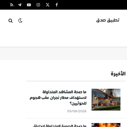
X
فيسبوك
الانستغرام
يوتيوب
تيلقرام
RSS
(Twitter)
تطبيق صدق
الأخيرة
ما صحة المشاهد المتداولة
لاستهداف مطار نجران عقب هجوم
للحوثيين؟
05/08/2026
ما صحة الصورة المتداولة لاحتراق