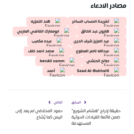
مصادر الادعاء
تغريدة الحساب الساخر
هند التعزيه
هارون عبد الخالق
ابومعارك الغانمي الماربي
عبد العزيز شرف الدين
عبده مكعبب
محمد احمد خلف
صالح الحنشي
benAli samm
Saad Al-Bukhaiti
أحمد
السابق
التالي
حقيقة إدراج “هشام الشويع”
حمود المخلافي لم يعد إلى
ضمن قائمة القيادات الحوثية
اليمن كما يُشاع
المستهدفة