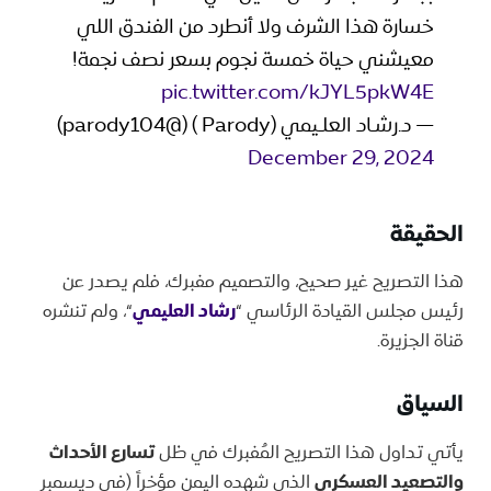
خسارة هذا الشرف ولا أنطرد من الفندق اللي
معيشني حياة خمسة نجوم بسعر نصف نجمة!
pic.twitter.com/kJYL5pkW4E
— د.رشـاد العلـيمي (Parody ) (@parody104)
December 29, 2024
الحقيقة
هذا التصريح غير صحيح، والتصميم مفبرك، فلم يصدر عن
رئيس مجلس القيادة الرئاسي “
رشاد العليمي
“، ولم تنشره
قناة الجزيرة.
السياق
يأتي تداول هذا التصريح المُفبرك في ظل
تسارع الأحداث
والتصعيد العسكري
الذي شهده اليمن مؤخراً (في ديسمبر