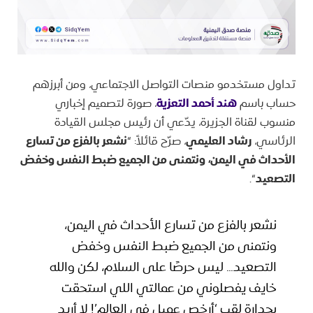
تداول مستخدمو منصات التواصل الاجتماعي، ومن أبرزهم
حساب باسم
هند أحمد التعزية
، صورة لتصميم إخباري
منسوب لقناة الجزيرة، يدّعي أن رئيس مجلس القيادة
الرئاسي،
رشاد العليمي
، صرّح قائلاً: “
نشعر بالفزع من تسارع
الأحداث في اليمن، ونتمنى من الجميع ضبط النفس وخفض
التصعيد
“.
نشعر بالفزع من تسارع الأحداث في اليمن،
ونتمنى من الجميع ضبط النفس وخفض
التصعيد… ليس حرصًا على السلام، لكن والله
خايف يفصلوني من عمالتي اللي استحقت
بجدارة لقب ‘أرخص عميل في العالم’! لا أريد