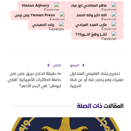
ماهر الصالحي ابو عباد
Hanan Aljhwry
الله اكبر ولله الحمد
Yemen Press يمن برس
مأرب المجد المرادي
ولاء الاصبحي
تعّــز وهجّ الثــورة??
السابق
التالي
تصريح رشاد العليمي المتداول
ما حقيقة اندلاع حريق على متن
مفبرك ولم يصدر عنه أو عن قناة
حاملة الطائرات الأمريكية “هاري
الجزيرة
ترومان” في البحر الأحمر؟
المقالات
ذات الصلة