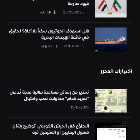
قيود صارمة
25/05/2025
5K
زيارة
هل استهدف الحوثيون سفناً بلا أدلة؟ تحقيق
في قائمة الهجمات البحرية
21/01/2025
5K
زيارة
اختيارات المحرر
تحذير من رسائل مساعدة طالبة منحة تُدعى
“تغريد قدام” محاولات نصب واحتيال
15/11/2025
التطوُّع في الجيش الكويتي: توضيح بشأن
شمول اليمنيين أو المقيمين فيه