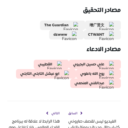
مصادر التحقيق
The Guardian
增广贤文
dzwww
CTWANT
مصادر الادعاء
علي حسين البجيري
القطيبي
روح الله باعلوي
ابو عبشل الثابتي الثابتي
عبدالغني المنحمي
السابق
التالي
الفيديو ليس لقصف صاروخي
هذا الرابط لا علاقة له ببرنامج
كثيف طال مدينة ديمونة بالنقب
الغداء العالمي، فلا تتفاعل معه