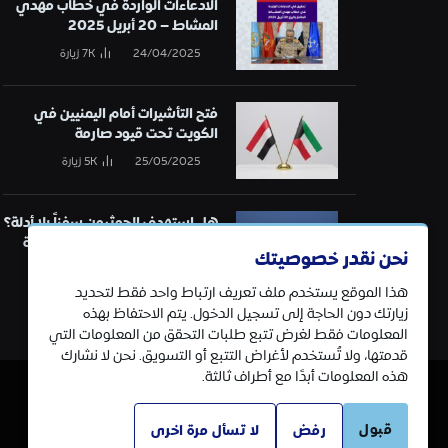
الادعاءات الواردة في خطاب مهدي
المشاط – 20 أبريل 2025
24/04/2025
7K
زيارة
فتح التأشيرات أمام اليمنيين في
الكويت تحت قيود صارمة
25/05/2025
5K
زيارة
هل استهدف الحوثيون سفناً بلا أدلة؟
تحقيق في قائمة الهجمات البحرية
نحن نقدر خصوصيتك
21/01/2025
5K
زيارة
هذا الموقع يستخدم ملف تعريف ارتباط واحد فقط لتحديد
زيارتك دون الحاجة إلى تسجيل الدخول. يتم الاحتفاظ بهذه
المعلومات فقط لغرض تتبع طلبات التحقق من المعلومات التي
قدمتها، ولا تُستخدم لأغراض التتبع أو التسويق. نحن لا نشارك
هذه المعلومات أبدًا مع أطراف ثالثة.
قبول
رفض
لا تسأل مرة اخرى