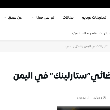
تحقيقات فيديو
مقالات
تواصل معنا
عن صدق
جران عقب هجوم للحوثيين؟
ستارلينك” في اليمن بشكل رسمي
فضائي”ستارلينك” في اليمن
1 دقائق
52
زيارة