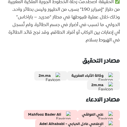
الحقيقة: اصطدمت رحلة الخطوط الجوية الملكية المغربية
من طراز “إمبراير 190” بسرب من الطيور وليس بطائر واحد،
وذلك خلال عملية هبوطها في مطار “مدريد – باراخاس”
الدولي، ما تسبب في أضرار في جسم الطائرة، ولم تُسجل
أي إصابات بين الركاب أو أفراد الطاقم، وقد نجح قائد الطائرة
في الهبوط بسلام.
مصادر التحقيق
وكالة الأنباء المغربية
2m.ma
2m.ma
مصادر الادعاء
علي العولقي
Mahfooz Bader Ali
الإعلامي عادل الحبابي - Adel Alhababi