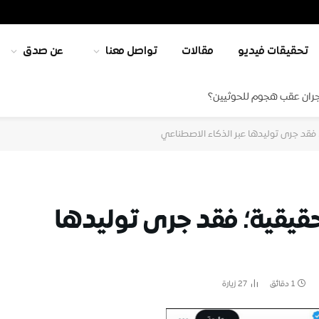
تحقيقات فيديو
مقالات
تواصل معنا
عن صدق
جران عقب هجوم للحوثيين؟
 فقد جرى توليدها عبر الذكاء الاصطناعي
قيقية؛ فقد جرى توليدها
1 دقائق
27
زيارة