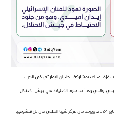
زة، اعتراف بمشاركة الطيران الإماراتي في الحرب.
ميدي، والذي يعد أحد جنود الاحتياط في جيش الاحتلال
أصيب عيدان في قطاع غزة يوم أمس الاثنين 8 يناير 2024، ويرقد في مركز شيبا الطبي في تل هشومير،