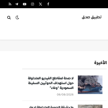
X
فيسبوك
الانستغرام
يوتيوب
تيلقرام
RSS
(Twitter)
تطبيق صدق
الأخيرة
لا صحة لمقاطع الفيديو المتداولة
حول استهداف الحوثيين السفينة
السعودية “وفاء”
06/08/2026
ما حقيقة الصورة المتداولة لدمار