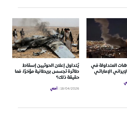
هات المتداولة في
يُتداول إعلان الحوثيين إسقاط
إيراني الإماراتي
طائرة تجسس بريطانية مؤخرًا، فما
حقيقة ذلك؟
ي
أمني
18/04/2026