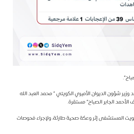
باح”.
 وزير شؤون الديوان الأميري الكويتي ” محمد العبد الله
ف الأحمد الجابر الصباح” مستقرة.
2 نوفمبر 2023؛ دخل أمير الكويت المستشفى إثر وعكة صحية طارئة، ولإجراء فحوصات