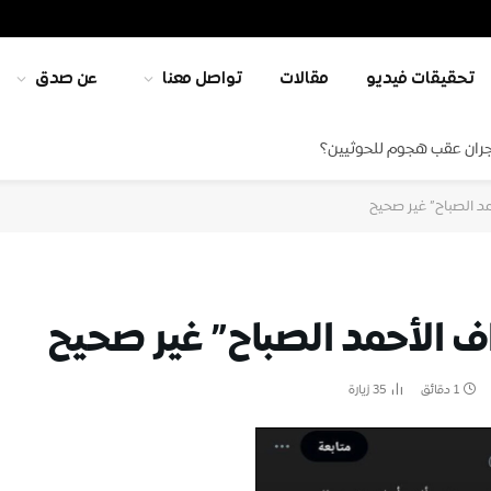
تحقيقات فيديو
مقالات
تواصل معنا
عن صدق
جران عقب هجوم للحوثيين؟
مد الصباح” غير صحيح
اف الأحمد الصباح” غير صحيح
1 دقائق
35
زيارة