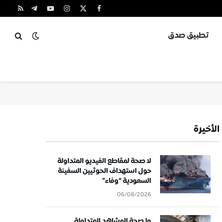
X
فيسبوك
الانستغرام
يوتيوب
تيلقرام
RSS
(Twitter)
تطبيق صدق
الأخيرة
لا صحة لمقاطع الفيديو المتداولة
حول استهداف الحوثيين السفينة
السعودية “وفاء”
06/08/2026
ما صحة المشاهد المتداولة