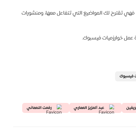
فهي تقترح لك المواضيع التي تتفاعل معها، ومنشورات
فية عمل خوارزميات فيسبوك.
ات فيسبوك
ريفين
ﻋﺒﺪ ﺍﻟﻌﺰﻳﺰ العماري
رفعت النعماني