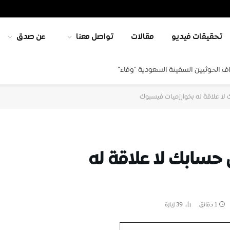
تحقيقات فيديو
مقالات
تواصل معنا
عن صدق
ف الحوثيين السفينة السعودية “وفاء”
لا علاقة له بخوارزميات فيسبوك
سابك لا علاقة له
1 دقائق
39
زيارة