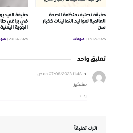
حقيقة تصنيف منظمة الصحة
حقيقة الفيديو 
العالمية لمواليد الثمانينات ككبار
في براغي طائ
سن
الجوية اليمنية
منوعات
منوع
23/10/2025
17/12/2025
تعليق واحد
h
on
07/08/2023 11:48 ص
مشكور
رد
اترك تعليقاً