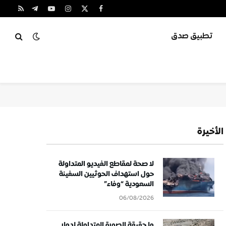
X
فيسبوك
الانستغرام
يوتيوب
تيلقرام
RSS
(Twitter)
تطبيق صدق
الأخيرة
لا صحة لمقاطع الفيديو المتداولة
حول استهداف الحوثيين السفينة
السعودية “وفاء”
06/08/2026
ما حقيقة الصورة المتداولة لدمار