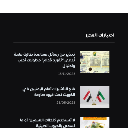
اختيارات المحرر
تحذير من رسائل مساعدة طالبة منحة
تُدعى “تغريد قدام” محاولات نصب
واحتيال
15/11/2025
فتح التأشيرات أمام اليمنيين في
الكويت تحت قيود صارمة
25/05/2025
لا تستخدم خلطات التسمين؛ أو ما
تسمى بالحبوب الصينية