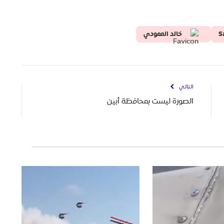
S
خالد العمودي
التالي
الصورة ليست بمحافظة أبين