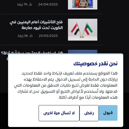
24/04/2025
7K
زيارة
فتح التأشيرات أمام اليمنيين في
الكويت تحت قيود صارمة
25/05/2025
5K
زيارة
هل استهدف الحوثيون سفناً بلا أدلة؟
تحقيق في قائمة الهجمات البحرية
نحن نقدر خصوصيتك
21/01/2025
5K
زيارة
هذا الموقع يستخدم ملف تعريف ارتباط واحد فقط لتحديد
زيارتك دون الحاجة إلى تسجيل الدخول. يتم الاحتفاظ بهذه
المعلومات فقط لغرض تتبع طلبات التحقق من المعلومات التي
قدمتها، ولا تُستخدم لأغراض التتبع أو التسويق. نحن لا نشارك
هذه المعلومات أبدًا مع أطراف ثالثة.
قبول
رفض
لا تسأل مرة اخرى