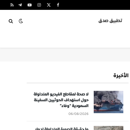
X
فيسبوك
الانستغرام
يوتيوب
تيلقرام
RSS
(Twitter)
تطبيق صدق
الأخيرة
لا صحة لمقاطع الفيديو المتداولة
حول استهداف الحوثيين السفينة
السعودية “وفاء”
06/08/2026
ما حقيقة الصورة المتداولة لدمار