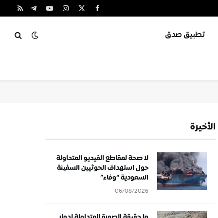
X
فيسبوك
الانستغرام
يوتيوب
تيلقرام
RSS
(Twitter)
تطبيق صدق
الأخيرة
لا صحة لمقاطع الفيديو المتداولة
حول استهداف الحوثيين السفينة
السعودية “وفاء”
06/08/2026
ما حقيقة الصورة المتداولة لدمار