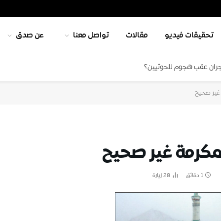
تحقيقات فيديو
مقالات
تواصل معنا
عن صدق
جران عقب هجوم للحوثيين؟
غير صحيح
مكرمة غير صحيح
1 دقائق
28
زيارة