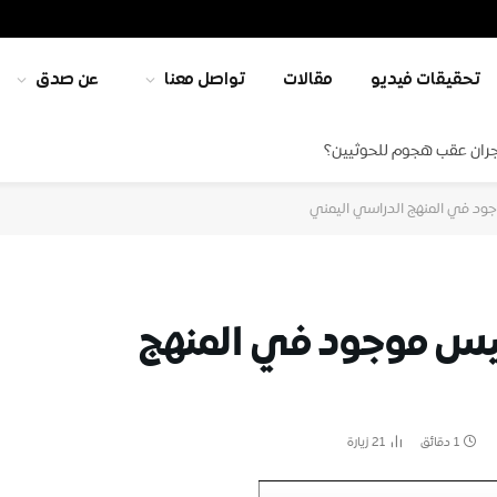
تحقيقات فيديو
مقالات
تواصل معنا
عن صدق
جران عقب هجوم للحوثيين؟
ود في المنهج الدراسي اليمني
ليس موجود في المنهج
1 دقائق
21
زيارة