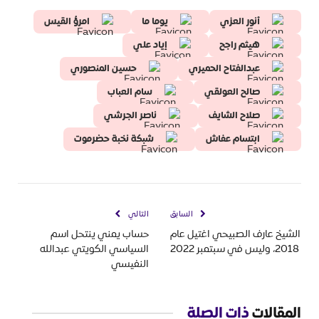
أنور العزي
يوما ما
امرؤ القيس
هيثم راجح
إياد علي
عبدالفتاح الحميري
حسين المنصوري
صالح العولقي
سام العباب
صلاح الشايف
ناصر الجرشي
ابتسام عفاش
شبكة نخبة حضرموت
السابق
التالي
الشيخ عارف الصبيحي اغتيل عام
حساب يمني ينتحل اسم
2018، وليس في سبتمبر 2022
السياسي الكويتي عبدالله
النفيسي
المقالات
ذات الصلة