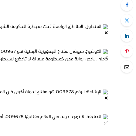
 المتداول: المناطق الواقعة تحت سيطرة الحكومة الشرعية 
محلي يخص بوابة عدن كمنظومة منعزلة لا تخضع لسيطرة الحو
 الإشاعة: الرقم 009678 هو مفتاح لدولة أخرى في المحيط الهندي اسمها فانواتو.
 الحقيقة: لا توجد دولة في العالم مفتاحها 009678، أما فانواتو فمفتاحها 00678.