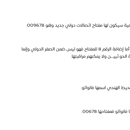
سيكون لها مفتاح اتصالات دولي جديد وهو 009678.
 التوضيح: سيبقى مفتاح الجمهورية اليمنية هو 00967 أما إضافة الرقم 8 للمفتاح فهو ليس ضمن الصفر الدولي وإنما 
.ثييـ.ـن ولا يمكنهم مراقبتها.